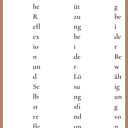
he
üt
g
R
zu
be
efl
ng
i
ex
be
de
io
i
r
n
de
Be
un
r
w
d
Lö
ält
Se
su
ig
lb
ng
un
st
sfi
g
re
nd
vo
fle
un
n