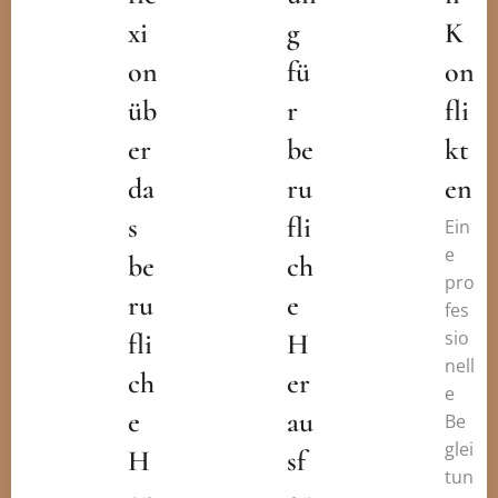
xi
g
K
on
fü
on
üb
r
fli
er
be
kt
da
ru
en
s
fli
Ein
e
be
ch
pro
ru
e
fes
sio
fli
H
nell
ch
er
e
e
au
Be
glei
H
sf
tun