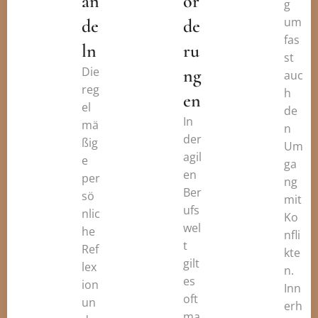
an
or
g
um
de
de
fas
ln
ru
st
Die
ng
auc
reg
h
en
el
de
In
mä
n
der
ßig
Um
agil
e
ga
en
per
ng
Ber
sö
mit
ufs
nlic
Ko
wel
he
nfli
t
Ref
kte
gilt
lex
n.
es
ion
Inn
oft
un
erh
ma