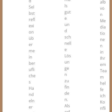
d
alb
ls
Sel
vo
gut
bst
n
e
refl
Me
un
exi
dia
d
on
tio
sch
üb
ne
nell
er
n
e
me
in
Lös
in
Ihr
un
ber
em
ge
ufli
Tea
n
che
m
zu
s
hel
fin
Ha
fe
de
nd
ich
n.
eln
Ko
Als
er
nfli