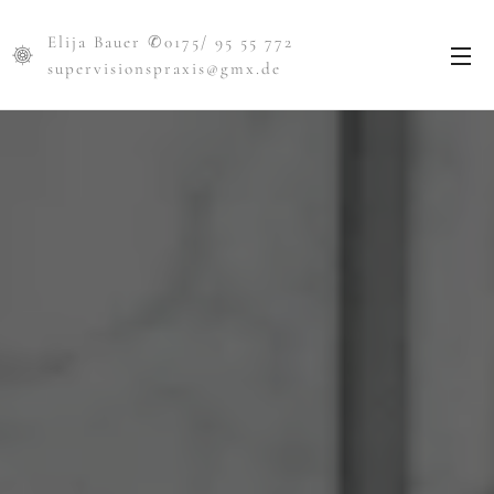
Elija Bauer ✆0175/ 95 55 772
supervisionspraxis@gmx.de