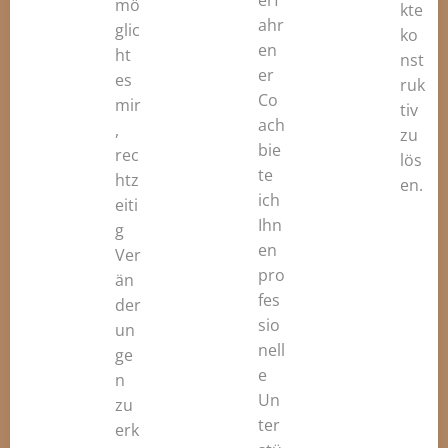
erf
mö
kte
ahr
glic
ko
en
ht
nst
er
es
ruk
Co
mir
tiv
ach
,
zu
bie
rec
lös
te
htz
en
.
ich
eiti
Ihn
g
en
Ver
pro
än
fes
der
sio
un
nell
ge
e
n
Un
zu
ter
erk