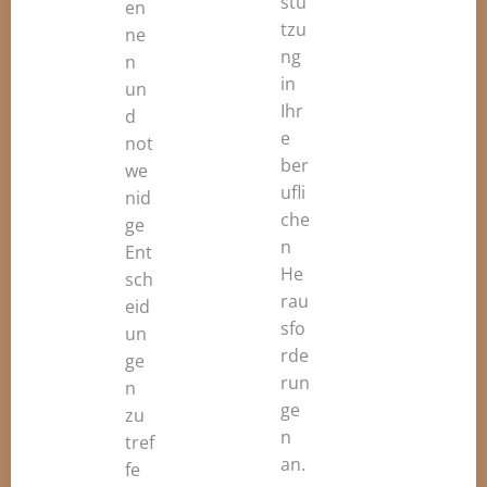
stü
en
tzu
ne
ng
n
in
un
Ihr
d
e
not
ber
we
ufli
nid
che
ge
n
Ent
He
sch
rau
eid
sfo
un
rde
ge
run
n
ge
zu
n
tref
an.
fe